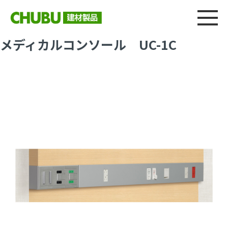
総合
CHU
製品情報
建材製品ニュース
施工事例
ウェブカタログ
メディカルコンソール UC-1C