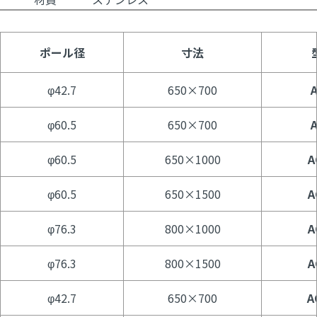
ポール径
寸法
φ42.7
650×700
φ60.5
650×700
φ60.5
650×1000
A
φ60.5
650×1500
A
φ76.3
800×1000
A
φ76.3
800×1500
A
φ42.7
650×700
A