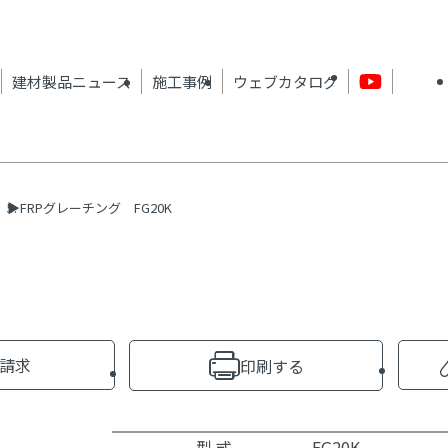
建材製品ニュース
施工事例
ウェブカタログ
FRPグレーチング FG20K
請求
印刷する
型 式
FG20K