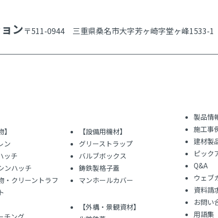
ション
〒511-0944 三重県桑名市大字芳ヶ崎字堂ヶ峰1533-1
製品情
施工事
物】
【設備用機材】
建材製
レン
グリーストラップ
ピック
ハッチ
バルブボックス
Q&A
シンハッチ
鋳鉄製格子蓋
ウェブ
物・クリーントラフ
マンホールカバー
資料請
ト
お問い
【外構・景観資材】
用語集
レーチング