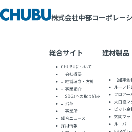
株式会社中部コーポレー
総合サイト
建材製品
CHUBUについて
会社概要
【建築金
経営理念・方針
ルーフド
事業紹介
フロアー
SDGsへの取り組み
大口径マ
沿革
ピット金
事業所
玄関マッ
総合ニュース
ルーバー
採用情報
FRPグ