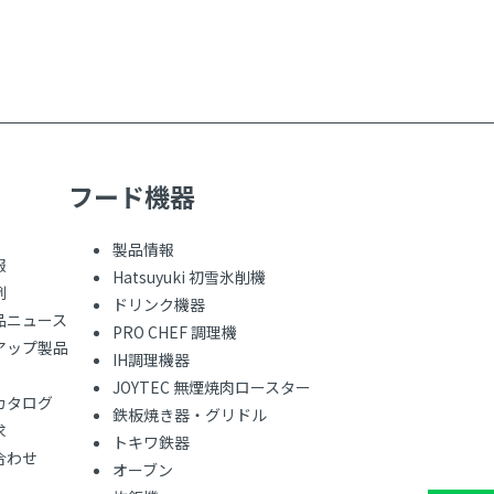
フード機器
製品情報
報
Hatsuyuki 初雪氷削機
例
ドリンク機器
品ニュース
PRO CHEF 調理機
アップ製品
IH調理機器
JOYTEC 無煙焼肉ロースター
カタログ
鉄板焼き器・グリドル
求
トキワ鉄器
合わせ
オーブン