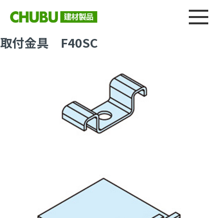
総合
CHU
製品情報
建材製品ニュース
施工事例
ウェブカタログ
取付金具 F40SC