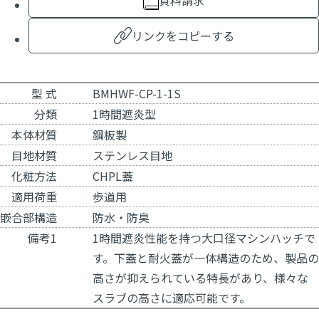
資料請求
リンクをコピーする
型 式
BMHWF-CP-1-1S
分類
1時間遮炎型
本体材質
鋼板製
目地材質
ステンレス目地
化粧方法
CHPL蓋
適用荷重
歩道用
嵌合部構造
防水・防臭
備考1
1時間遮炎性能を持つ大口径マシンハッチで
す。下蓋と耐火蓋が一体構造のため、製品の
高さが抑えられている特長があり、様々な
スラブの高さに適応可能です。