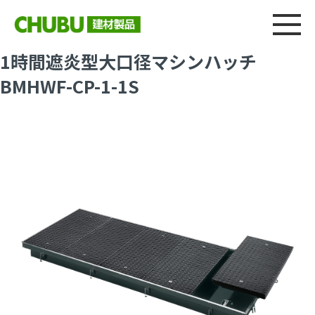
総合
CHU
製品情報
建材製品ニュース
施工事例
ウェブカタログ
1時間遮炎型大口径マシンハッチ
BMHWF-CP-1-1S