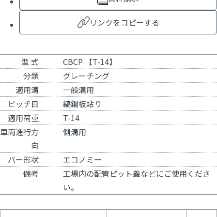
リンクをコピーする
型 式
CBCP 【T-14】
分類
グレーチング
適用溝
一般溝用
ピッチ目
縞鋼板貼り
適用荷重
T-14
車両進行方
側溝用
向
バー形状
エコノミー
備考
工場内の配管ピット蓋などにご使用くださ
い。