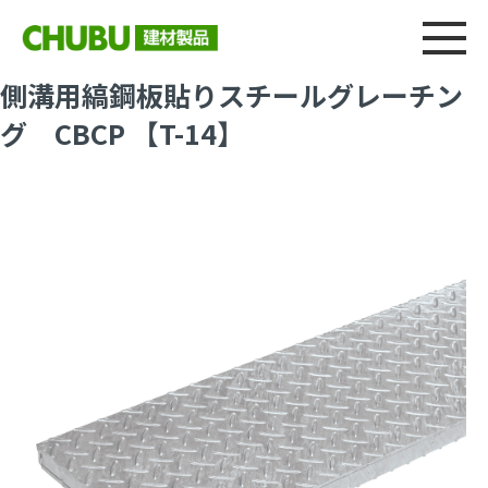
総合
CHU
製品情報
建材製品ニュース
施工事例
ウェブカタログ
側溝用縞鋼板貼りスチールグレーチン
グ CBCP 【T-14】