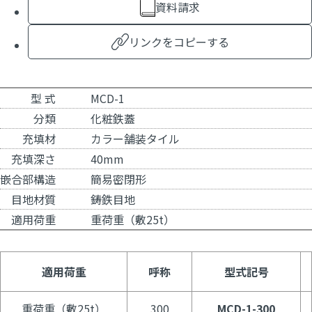
資料請求
リンクをコピーする
型 式
MCD-1
分類
化粧鉄蓋
充填材
カラー舗装タイル
充填深さ
40mm
嵌合部構造
簡易密閉形
目地材質
鋳鉄目地
適用荷重
重荷重（敷25t）
適用荷重
呼称
型式記号
重荷重（敷25t）
300
MCD-1-300