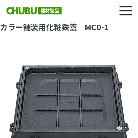
総合
CHU
製品情報
建材製品ニュース
施工事例
ウェブカタログ
カラー舗装用化粧鉄蓋 MCD-1