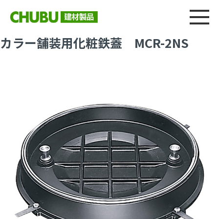
総合
CHU
製品情報
建材製品ニュース
施工事例
ウェブカタログ
カラー舗装用化粧鉄蓋 MCR-2NS