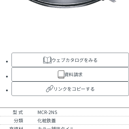
ウェブカタログをみる
資料請求
リンクをコピーする
型 式
MCR-2NS
分類
化粧鉄蓋
充填材
カラー舗装タイル