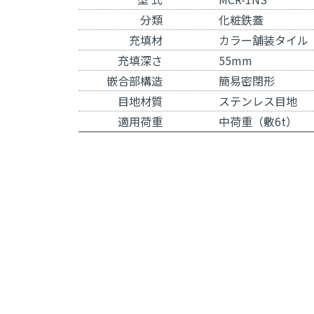
分類
化粧鉄蓋
充填材
カラー舗装タイル
充填深さ
55mm
嵌合部構造
簡易密閉形
目地材質
ステンレス目地
適用荷重
中荷重（敷6t）