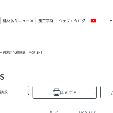
建材製品ニュース
施工事例
ウェブカタログ
ー舗装用化粧鉄蓋 MCR-1NS
S
請求
印刷する
型 式
MCR-1NS