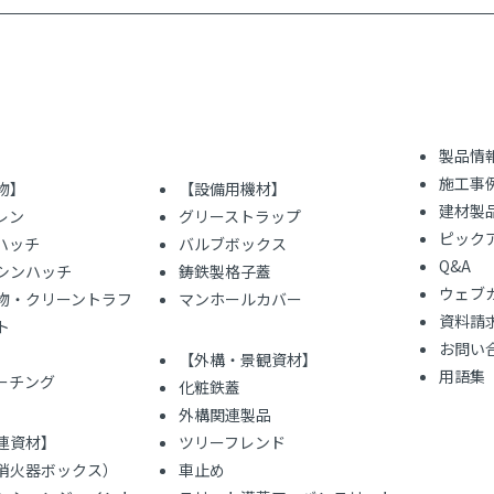
製品情
施工事
物】
【設備用機材】
建材製
レン
グリーストラップ
ピック
ハッチ
バルブボックス
Q&A
シンハッチ
鋳鉄製格子蓋
ウェブ
物・クリーントラフ
マンホールカバー
資料請
ト
お問い
【外構・景観資材】
用語集
レーチング
化粧鉄蓋
外構関連製品
連資材】
ツリーフレンド
（消火器ボックス）
車止め