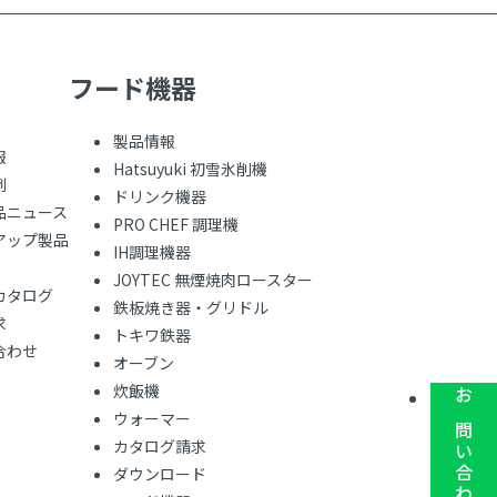
フード機器
製品情報
報
Hatsuyuki 初雪氷削機
例
ドリンク機器
品ニュース
PRO CHEF 調理機
アップ製品
IH調理機器
JOYTEC 無煙焼肉ロースター
カタログ
鉄板焼き器・グリドル
求
トキワ鉄器
合わせ
オーブン
炊飯機
お問い合わせ
ウォーマー
カタログ請求
ダウンロード