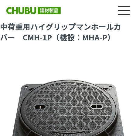
総合
CHU
製品情報
建材製品ニュース
施工事例
ウェブカタログ
中荷重用ハイグリップマンホールカ
バー CMH-1P（機設：MHA-P）