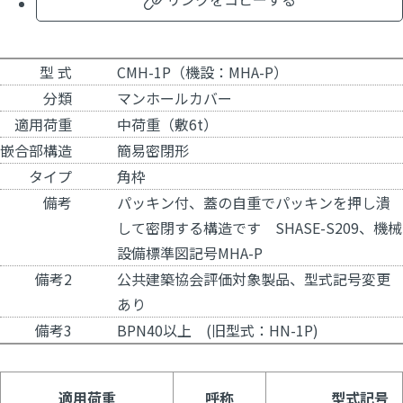
型 式
CMH-1P（機設：MHA-P）
分類
マンホールカバー
適用荷重
中荷重（敷6t）
嵌合部構造
簡易密閉形
タイプ
角枠
備考
パッキン付、蓋の自重でパッキンを押し潰
して密閉する構造です SHASE-S209、機械
設備標準図記号MHA-P
備考2
公共建築協会評価対象製品、型式記号変更
あり
備考3
BPN40以上 (旧型式：HN-1P)
適用荷重
呼称
型式記号