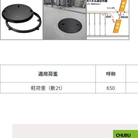
適用荷重
呼称
軽荷重（敷2t）
650