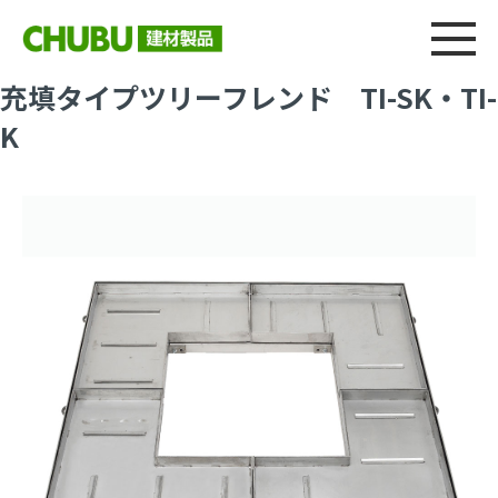
総合
CHU
製品情報
建材製品ニュース
施工事例
ウェブカタログ
充填タイプツリーフレンド TI-SK・TI-
K