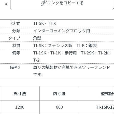
リンクをコピーする
型 式
TI-SK・TI-K
分類
インターロッキングブロック用
タイプ
角型
材質
TI-SK：ステンレス製 TI-K：鋼製
備考
TI-1SK・TI-1K：歩行用 TI-2SK・TI-2K：
T-2
備考2
周りの舗装材が充填できるツリーフレンド
です。
外寸法
内寸法
型式記
1200
600
TI-1SK-1