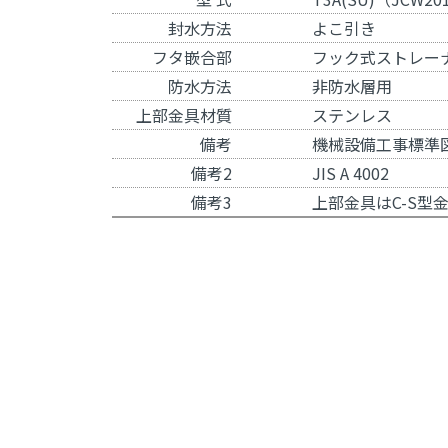
封水方法
よこ引き
フタ嵌合部
フック式ストレー
防水方法
非防水層用
上部金具材質
ステンレス
備考
機械設備工事標準図記
備考2
JIS A 4002
備考3
上部金具は
C-S型