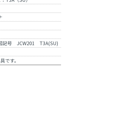
ナ
号 JCW201 T3A(SU)
金具
です。