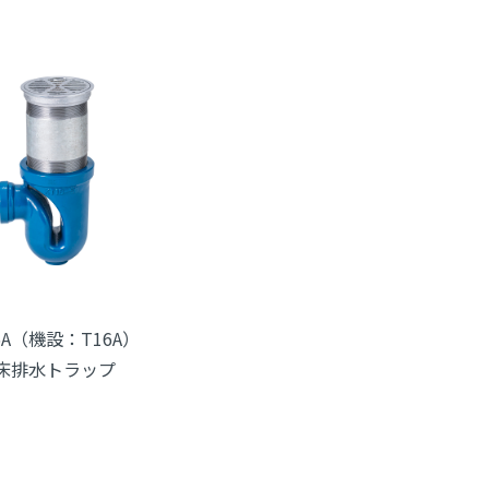
6A（機設：T16A）
床排水トラップ