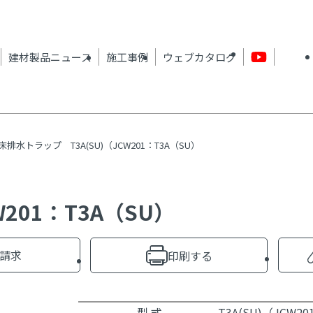
建材製品ニュース
施工事例
ウェブカタログ
床排水トラップ T3A(SU)（JCW201：T3A（SU）
201：T3A（SU）
請求
印刷する
型 式
T3A(SU)（JCW2