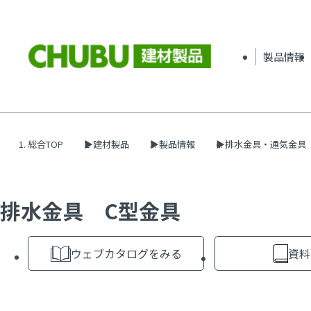
製品情報
総合TOP
建材製品
製品情報
排水金具・通気金具
排水金具 C型金具
ウェブカタログをみる
資料