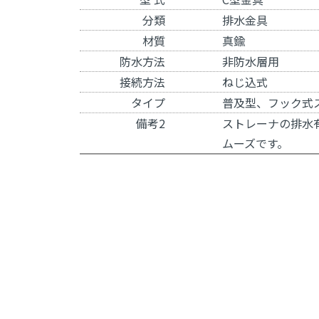
分類
排水金具
材質
真鍮
防水方法
非防水層用
接続方法
ねじ込式
タイプ
普及型、フック式
備考2
ストレーナの排水
ムーズです。