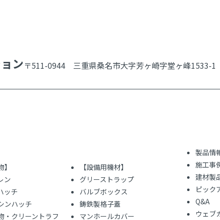
ション
〒511-0944 三重県桑名市大字芳ヶ崎字堂ヶ峰1533-1
製品情
施工事
物】
【設備用機材】
建材製
レン
グリーストラップ
ピック
ハッチ
バルブボックス
Q&A
シンハッチ
鋳鉄製格子蓋
ウェブ
物・クリーントラフ
マンホールカバー