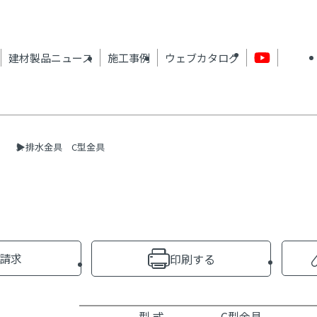
建材製品ニュース
施工事例
ウェブカタログ
排水金具 C型金具
請求
印刷する
型 式
C型金具