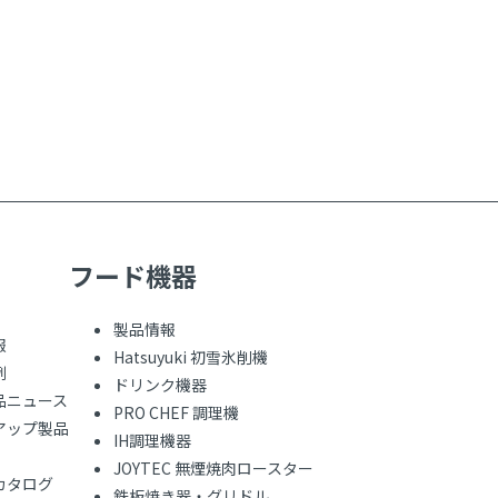
フード機器
製品情報
報
Hatsuyuki 初雪氷削機
例
ドリンク機器
品ニュース
PRO CHEF 調理機
アップ製品
IH調理機器
JOYTEC 無煙焼肉ロースター
カタログ
鉄板焼き器・グリドル