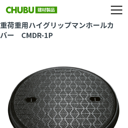
総合
CHU
製品情報
建材製品ニュース
施工事例
ウェブカタログ
重荷重用ハイグリップマンホールカ
バー CMDR-1P