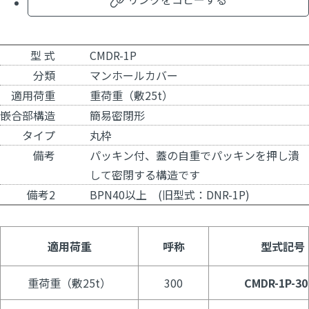
型 式
CMDR-1P
分類
マンホールカバー
適用荷重
重荷重（敷25t）
嵌合部構造
簡易密閉形
タイプ
丸枠
備考
パッキン付、蓋の自重でパッキンを押し潰
して密閉する構造です
備考2
BPN40以上 (旧型式：DNR-1P)
適用荷重
呼称
型式記号
重荷重（敷25t）
300
CMDR-1P-30