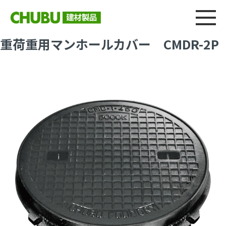
総合
CHU
製品情報
建材製品ニュース
施工事例
ウェブカタログ
重荷重用マンホールカバー CMDR-2P