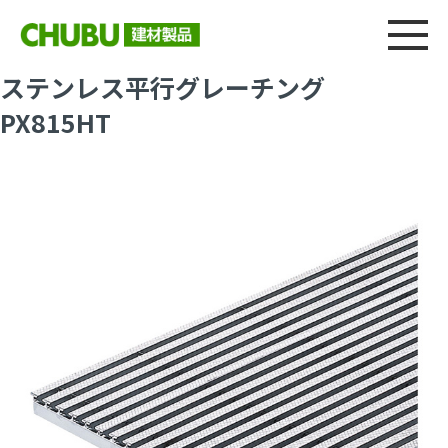
総合
CHU
製品情報
建材製品ニュース
施工事例
ウェブカタログ
ステンレス平行グレーチング
PX815HT