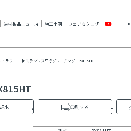
建材製品ニュース
施工事例
ウェブカタログ
ントラフ
ステンレス平行グレーチング PX815HT
815HT
請求
印刷する
型 式
PX815HT