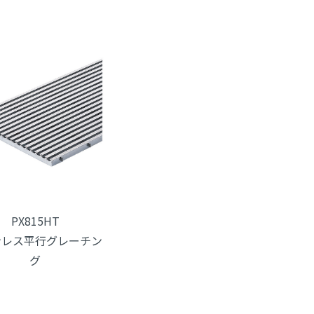
PX815HT
ンレス平行グレーチン
グ