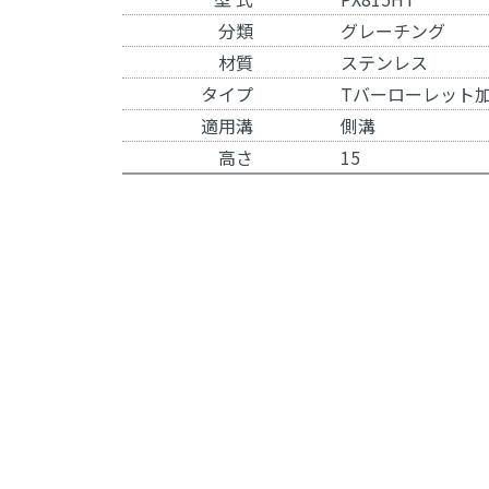
分類
グレーチング
材質
ステンレス
タイプ
Tバーローレット
適用溝
側溝
高さ
15