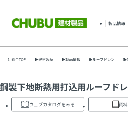
製品情報
総合TOP
建材製品
製品情報
ルーフドレン
鋼製下地断熱用打込用ルーフドレン
ウェブカタログをみる
資料