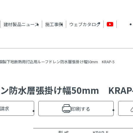
建材製品ニュース
施工事例
ウェブカタログ
鋼製下地断熱用打込用ルーフドレン防水層張掛け幅50mm KRAP-5
防水層張掛け幅50mm KRAP-
請求
印刷する
型 式
KRAP-5