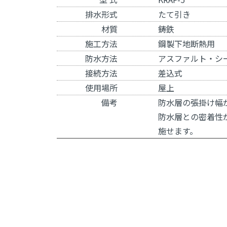
排水形式
たて引き
材質
鋳鉄
施工方法
鋼製下地断熱用
防水方法
アスファルト・シ
接続方法
差込式
使用場所
屋上
備考
防水層の張掛け幅
防水層との密着性
施せます。