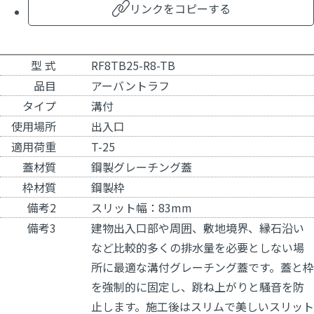
リンクをコピーする
型 式
RF8TB25-R8-TB
品目
アーバントラフ
タイプ
溝付
使用場所
出入口
適用荷重
T-25
蓋材質
鋼製グレーチング蓋
枠材質
鋼製枠
備考2
スリット幅：83mm
備考3
建物出入口部や周囲、敷地境界、縁石沿い
など比較的多くの排水量を必要としない場
所に最適な溝付グレーチング蓋です。蓋と枠
を強制的に固定し、跳ね上がりと騒音を防
止します。施工後はスリムで美しいスリット