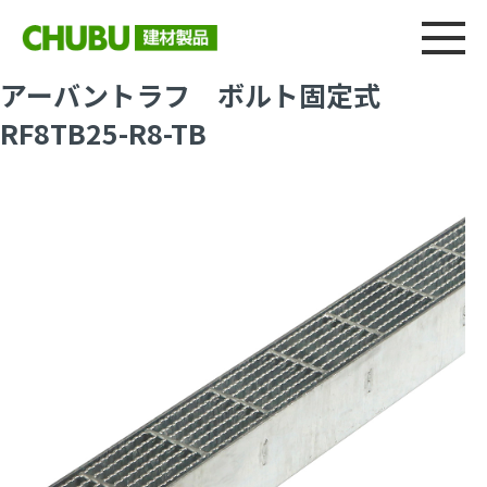
総合
CHU
製品情報
建材製品ニュース
施工事例
ウェブカタログ
アーバントラフ ボルト固定式
RF8TB25-R8-TB