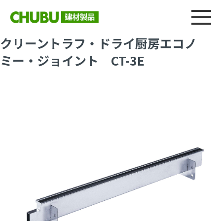
総合
CHU
製品情報
建材製品ニュース
施工事例
ウェブカタログ
クリーントラフ・ドライ厨房エコノ
ミー・ジョイント CT-3E