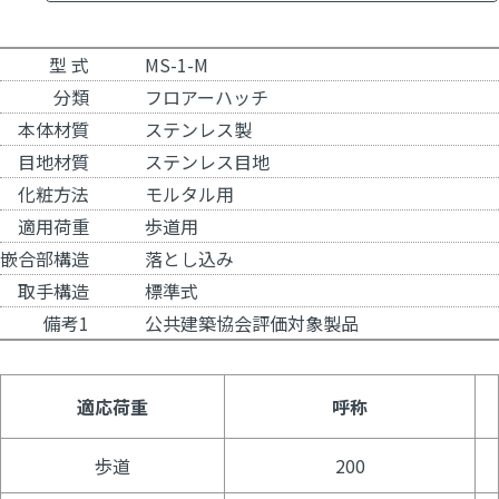
型 式
MS-1-M
分類
フロアーハッチ
本体材質
ステンレス製
目地材質
ステンレス目地
化粧方法
モルタル用
適用荷重
歩道用
嵌合部構造
落とし込み
取手構造
標準式
備考1
公共建築協会評価対象製品
適応荷重
呼称
歩道
200