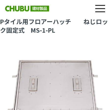
総合
CHU
製品情報
建材製品ニュース
施工事例
ウェブカタログ
Pタイル用フロアーハッチ ねじロッ
ク固定式 MS-1-PL