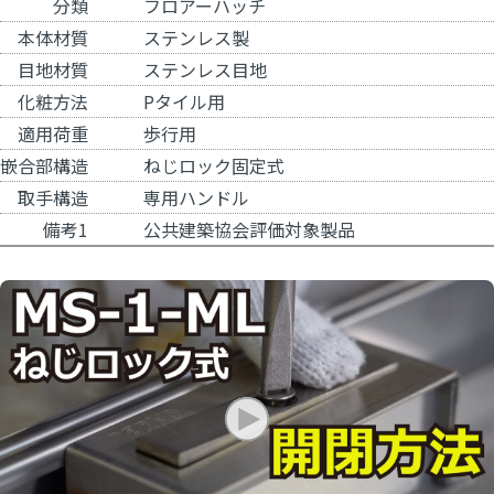
分類
フロアーハッチ
本体材質
ステンレス製
目地材質
ステンレス目地
化粧方法
Pタイル用
適用荷重
歩行用
嵌合部構造
ねじロック固定式
取手構造
専用ハンドル
備考1
公共建築協会評価対象製品