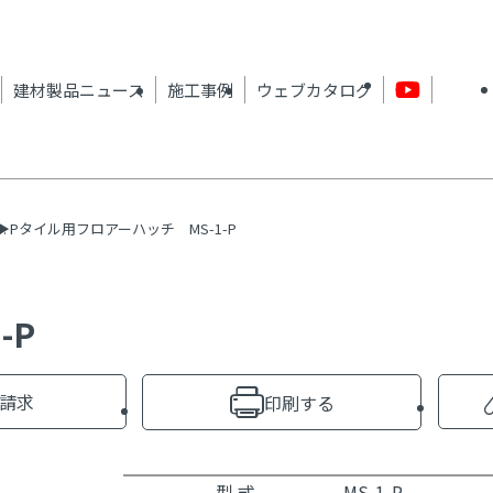
建材製品ニュース
施工事例
ウェブカタログ
Pタイル用フロアーハッチ MS-1-P
-P
請求
印刷する
型 式
MS-1-P