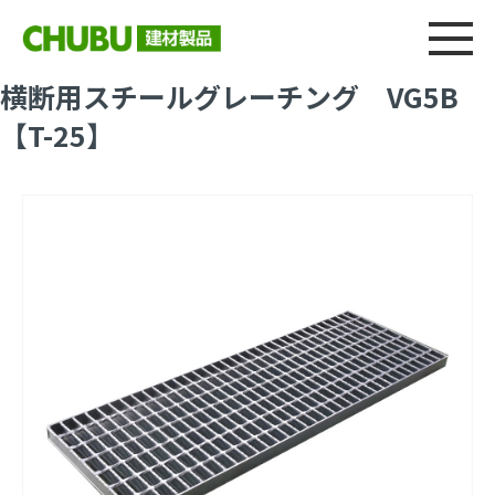
総合
CHU
製品情報
建材製品ニュース
施工事例
ウェブカタログ
横断用スチールグレーチング VG5B
【T-25】