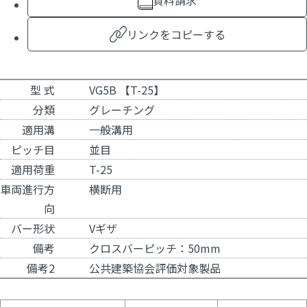
資料請求
リンクをコピーする
型 式
VG5B 【T-25】
分類
グレーチング
適用溝
一般溝用
ピッチ目
並目
適用荷重
T-25
車両進行方
横断用
向
バー形状
Vギザ
備考
クロスバーピッチ：50mm
備考2
公共建築協会評価対象製品