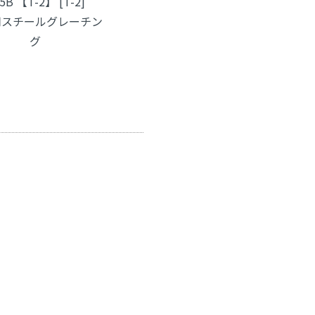
5B 【T-2】 [T-2]
用スチールグレーチン
グ