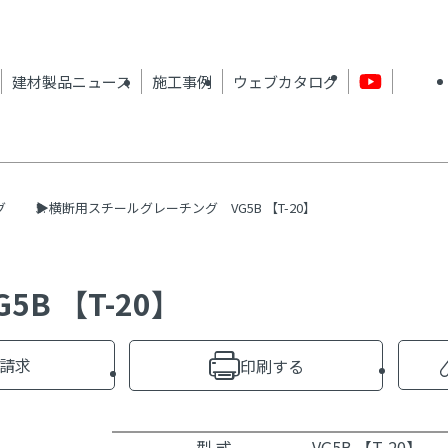
建材製品ニュース
施工事例
ウェブカタログ
グ
横断用スチールグレーチング VG5B 【T-20】
B 【T-20】
請求
印刷する
型 式
VG5B 【T-20】