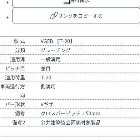
資料請求
リンクをコピーする
型 式
VG5B 【T-20】
分類
グレーチング
適用溝
一般溝用
ピッチ目
並目
適用荷重
T-20
車両進行方
側溝用
向
バー形状
Vギザ
備考
クロスバーピッチ：50mm
備考2
公共建築協会評価対象製品