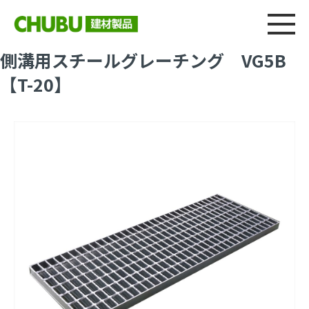
総合
CHU
製品情報
建材製品ニュース
施工事例
ウェブカタログ
側溝用スチールグレーチング VG5B
【T-20】