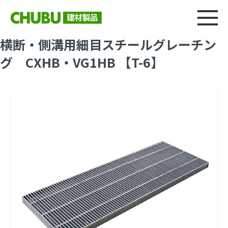
総合
CHU
製品情報
建材製品ニュース
施工事例
ウェブカタログ
横断・側溝用細目スチールグレーチン
グ CXHB・VG1HB 【T-6】