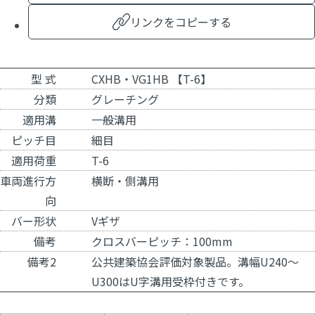
リンクをコピーする
型 式
CXHB・VG1HB 【T-6】
分類
グレーチング
適用溝
一般溝用
ピッチ目
細目
適用荷重
T-6
車両進行方
横断・側溝用
向
バー形状
Vギザ
備考
クロスバーピッチ：100mm
備考2
公共建築協会評価対象製品。溝幅U240～
U300はU字溝用受枠付きです。