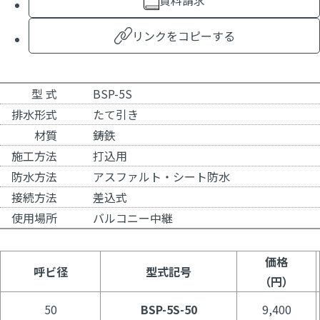
資料請求
リンクをコピーする
型 式
BSP-5S
排水形式
たて引き
材質
鋳鉄
施工方法
打込用
防水方法
アスファルト・シート防水
接続方法
差込式
使用場所
バルコニー中継
価格
呼ビ径
型式記号
（円）
50
BSP-5S-50
9,400