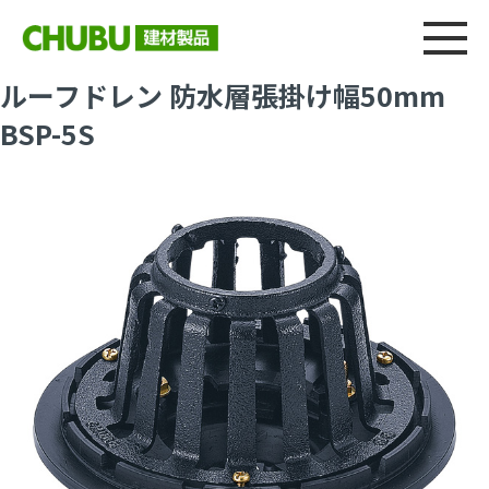
総合
CHU
製品情報
建材製品ニュース
施工事例
ウェブカタログ
ルーフドレン 防水層張掛け幅50mm
BSP-5S