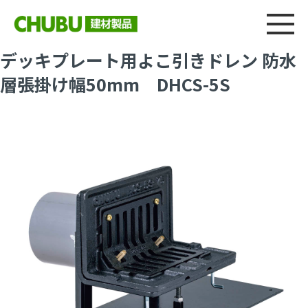
総合
CHU
製品情報
建材製品ニュース
施工事例
ウェブカタログ
デッキプレート用よこ引きドレン 防水
層張掛け幅50mm DHCS-5S