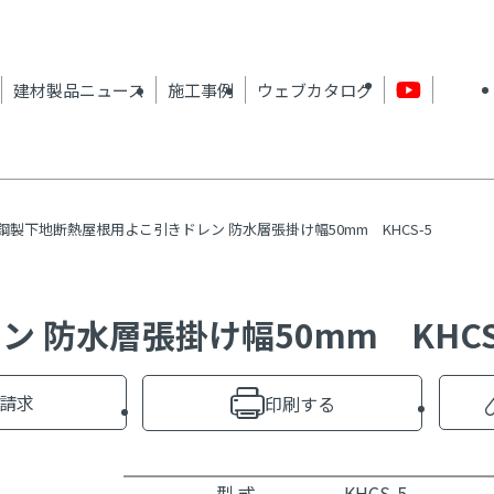
建材製品ニュース
施工事例
ウェブカタログ
鋼製下地断熱屋根用よこ引きドレン 防水層張掛け幅50mm KHCS-5
 防水層張掛け幅50mm KHCS
請求
印刷する
型 式
KHCS-5