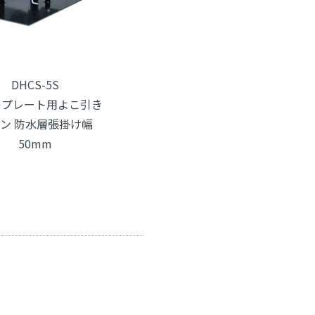
DHCS-5S
キプレート用よこ引き
ン 防水層張掛け幅
50mm