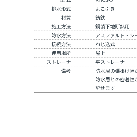
排水形式
よこ引き
材質
鋳鉄
施工方法
鋼製下地断熱用
防水方法
アスファルト・シ
接続方法
ねじ込式
使用場所
屋上
ストレーナ
平ストレーナ
備考
防水層の張掛け幅
防水層との密着性
施せます。