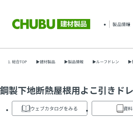
製品情報
総合TOP
建材製品
製品情報
ルーフドレン
鋼製下地断熱屋根用よこ引きドレン
ウェブカタログをみる
資料