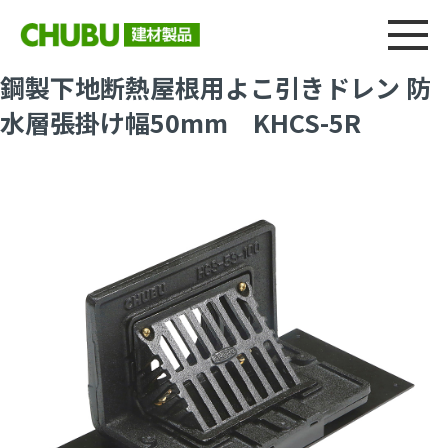
総合
CHU
製品情報
建材製品ニュース
施工事例
ウェブカタログ
鋼製下地断熱屋根用よこ引きドレン 防
水層張掛け幅50mm KHCS-5R