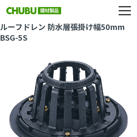
総合
CHU
製品情報
建材製品ニュース
施工事例
ウェブカタログ
ルーフドレン 防水層張掛け幅50mm
BSG-5S