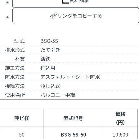
資料請求
リンクをコピーする
型 式
BSG-5S
排水形式
たて引き
材質
鋳鉄
施工方法
打込用
防水方法
アスファルト・シート防水
接続方法
ねじ込式
使用場所
バルコニー中継
価格
呼ビ径
型式記号
（円）
50
BSG-5S-50
10,600