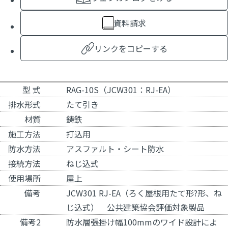
資料請求
リンクをコピーする
型 式
RAG-10S（JCW301：RJ-EA）
排水形式
たて引き
材質
鋳鉄
施工方法
打込用
防水方法
アスファルト・シート防水
接続方法
ねじ込式
使用場所
屋上
備考
JCW301 RJ-EA（ろく屋根用たて形?形、ね
じ込式） 公共建築協会評価対象製品
備考2
防水層張掛け幅100mmのワイド設計によ