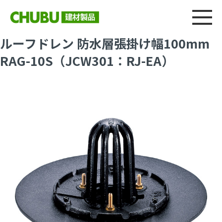
総合
CHU
製品情報
建材製品ニュース
施工事例
ウェブカタログ
ルーフドレン 防水層張掛け幅100mm
RAG-10S（JCW301：RJ-EA）