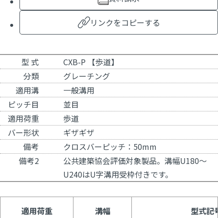
リンクをコピーする
型 式
CXB-P 【歩道】
分類
グレーチング
適用溝
一般溝用
ピッチ目
並目
適用荷重
歩道
バー形状
ギザギザ
備考
クロスバーピッチ：50mm
備考2
公共建築協会評価対象製品。溝幅U180～
U240はU字溝用受枠付きです。
適用荷重
溝幅
型式記