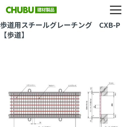
総合
CHU
製品情報
建材製品ニュース
施工事例
ウェブカタログ
歩道用スチールグレーチング CXB-P
【歩道】