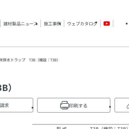
建材製品ニュース
施工事例
ウェブカタログ
床排水トラップ T3B（機設：T3B）
3B）
請求
印刷する
型 式
T3B（機設：T3B