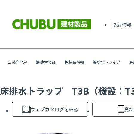
製品情報
総合TOP
建材製品
製品情報
排水トラップ
床排水トラップ T3B（機設：T
ウェブカタログをみる
資料