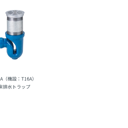
6A（機設：T16A）
床排水トラップ