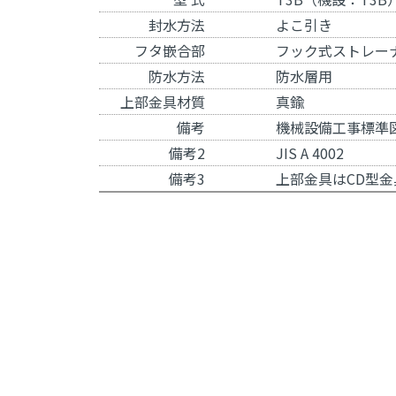
封水方法
よこ引き
フタ嵌合部
フック式ストレー
防水方法
防水層用
上部金具材質
真鍮
備考
機械設備工事標準図記
備考2
JIS A 4002
備考3
上部金具は
CD型金