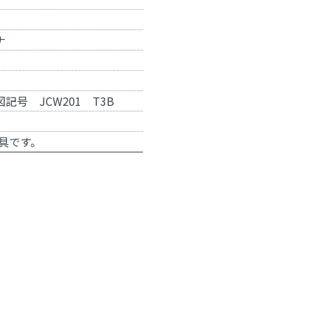
ナ
号 JCW201 T3B
具
です。