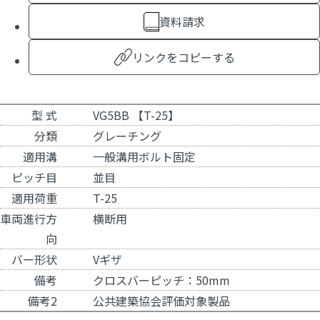
資料請求
リンクをコピーする
型 式
VG5BB 【T-25】
分類
グレーチング
適用溝
一般溝用ボルト固定
ピッチ目
並目
適用荷重
T-25
車両進行方
横断用
向
バー形状
Vギザ
備考
クロスバーピッチ：50mm
備考2
公共建築協会評価対象製品