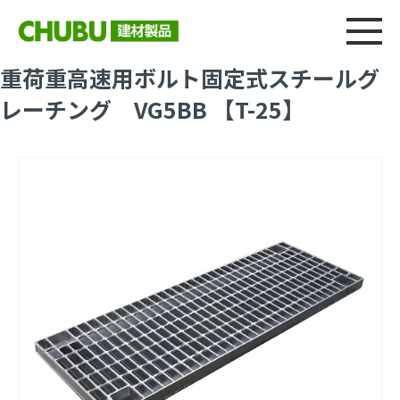
総合
CHU
製品情報
建材製品ニュース
施工事例
ウェブカタログ
重荷重高速用ボルト固定式スチールグ
レーチング VG5BB 【T-25】